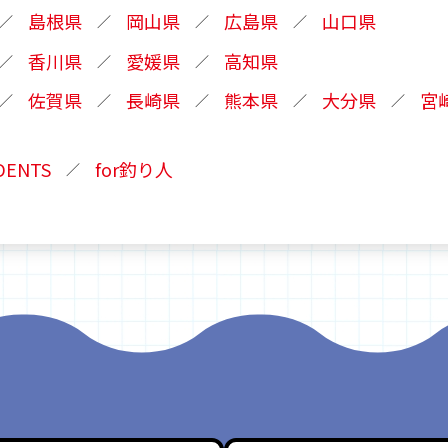
島根県
岡山県
広島県
山口県
香川県
愛媛県
高知県
佐賀県
長崎県
熊本県
大分県
宮
UDENTS
for釣り人