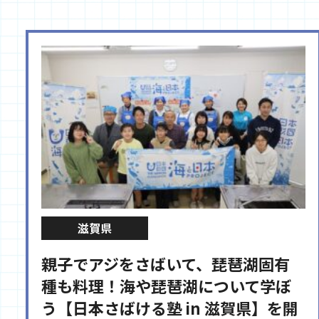
滋賀県
親子でアジをさばいて、琵琶湖固有
種も料理！海や琵琶湖について学ぼ
う【日本さばける塾 in 滋賀県】を開