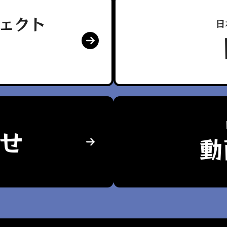
ェクト
日
せ
動