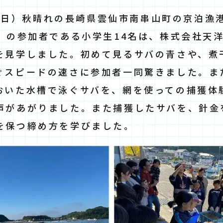
3日(日）秋晴れの長崎県雲仙市南串山町の京泊
仙」の参加者である小学生14名は、株式会社天
を見学しました。初めて見るサバの青さや、煮
ぐスピードの速さに参加者一同驚きました。ま
おいた水槽で泳ぐサバを、網を使っての捕獲体
声があがりました。また捕獲したサバを、針金
を保つ締め方を学びました。