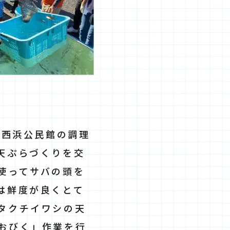
した！」
る西浜公民館の調理
天ぷらづくりを交
使ってサバの頭を
は鮮度が良くとて
タクチイワシの天
おびく」作業を行