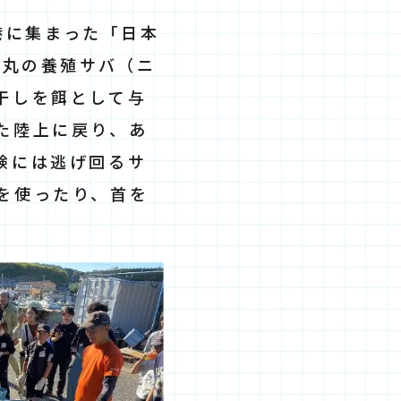
漁港に集まった「日本
洋丸の養殖サバ（ニ
干しを餌として与
た陸上に戻り、あ
験には逃げ回るサ
を使ったり、首を