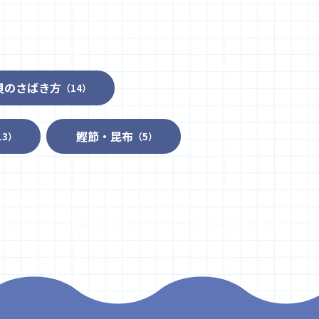
貝のさばき方
（14）
鰹節・昆布
13）
（5）