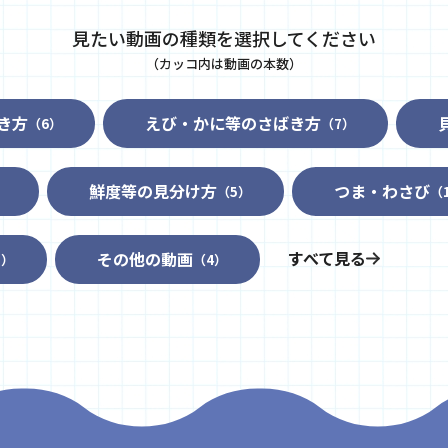
見たい動画の種類を選択してください
（カッコ内は動画の本数）
き方
えび・かに等のさばき方
（6）
（7）
鮮度等の見分け方
つま・わさび
）
（5）
（
すべて見る
その他の動画
3）
（4）