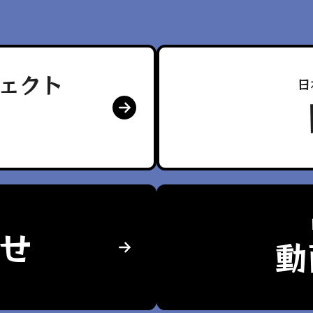
ェクト
日
せ
動