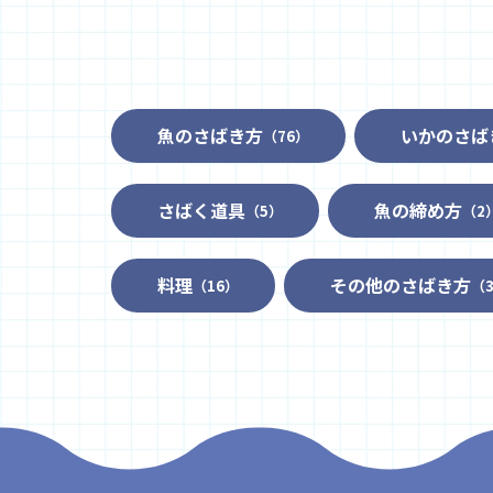
魚のさばき方
いかのさば
（76）
さばく道具
魚の締め方
（5）
（2
料理
その他のさばき方
（16）
（