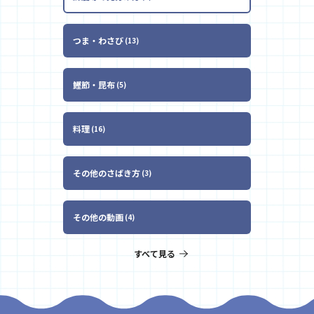
つま・わさび
13
鰹節・昆布
5
料理
16
その他のさばき方
3
その他の動画
4
すべて見る