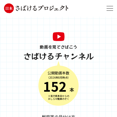
動画を見てさばこう
さばけるチャンネル
公開動画本数
（2026年8月時点）
152
本
※実行委員会からの
おしらせ動画のぞく
鮮度等の見分け方