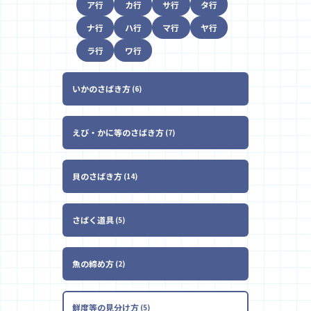
ア行
カ行
サ行
タ行
ナ行
ハ行
マ行
ヤ行
ラ行
ワ行
いかのさばき方
6
えび・かに等のさばき方
7
貝のさばき方
14
さばく道具
5
魚の締め方
2
鮮度等の見分け方
5