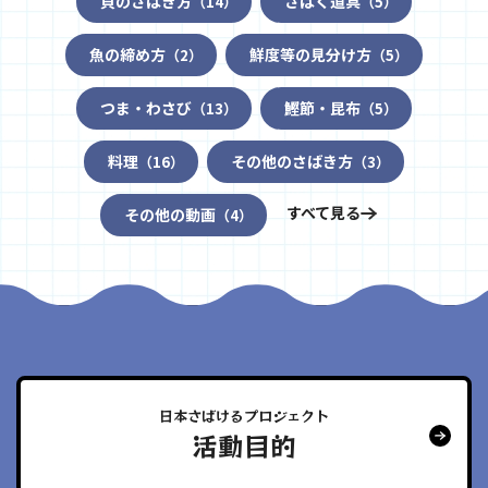
貝のさばき方
さばく道具
（14）
（5）
魚の締め方
鮮度等の見分け方
（2）
（5）
つま・わさび
鰹節・昆布
（13）
（5）
料理
その他のさばき方
（16）
（3）
すべて見る
その他の動画
（4）
日本さばけるプロジェクト
活動目的