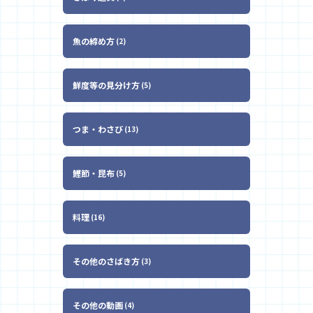
魚の締め方
2
鮮度等の見分け方
5
つま・わさび
13
鰹節・昆布
5
料理
16
その他のさばき方
3
その他の動画
4