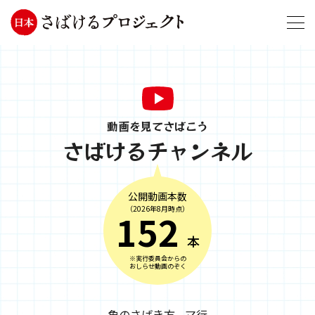
動画を見てさばこう
さばけるチャンネル
公開動画本数
（2026年8月時点）
152
本
※実行委員会からの
おしらせ動画のぞく
魚のさばき方 - マ行