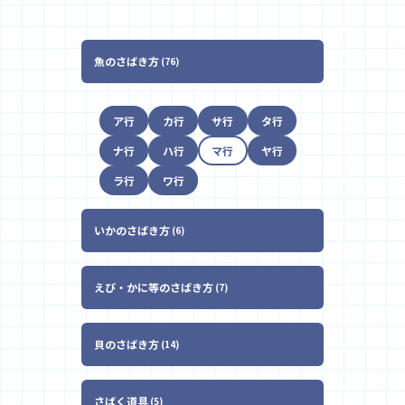
魚のさばき方
76
ア行
カ行
サ行
タ行
ナ行
ハ行
マ行
ヤ行
ラ行
ワ行
いかのさばき方
6
えび・かに等のさばき方
7
貝のさばき方
14
さばく道具
5