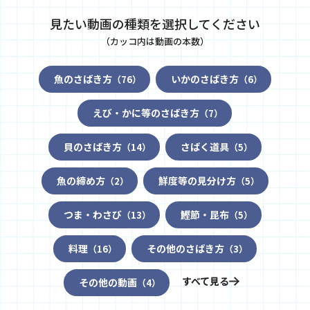
見たい動画の種類を選択してください
（カッコ内は動画の本数）
魚のさばき方
いかのさばき方
（76）
（6）
えび・かに等のさばき方
（7）
貝のさばき方
さばく道具
（14）
（5）
魚の締め方
鮮度等の見分け方
（2）
（5）
つま・わさび
鰹節・昆布
（13）
（5）
料理
その他のさばき方
（16）
（3）
すべて見る
その他の動画
（4）