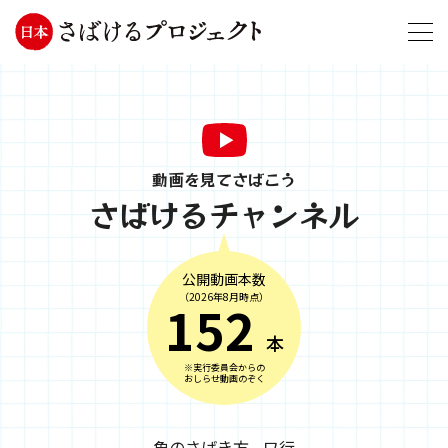
動画を見てさばこう
さばけるチャンネル
公開動画本数
（2026年8月時点）
152
本
※実行委員会からの
おしらせ動画のぞく
魚のさばき方 - ワ行