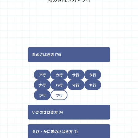
魚のさばき方
76
ア行
カ行
サ行
タ行
ナ行
ハ行
マ行
ヤ行
ラ行
ワ行
いかのさばき方
6
えび・かに等のさばき方
7