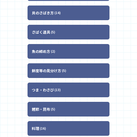
貝のさばき方
14
さばく道具
5
魚の締め方
2
鮮度等の見分け方
5
つま・わさび
13
鰹節・昆布
5
料理
16