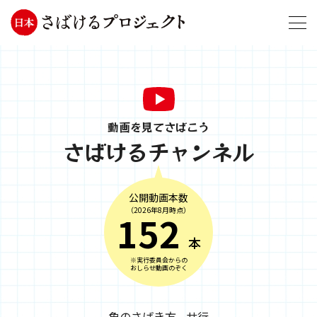
動画を見てさばこう
さばけるチャンネル
公開動画本数
（2026年8月時点）
152
本
※実行委員会からの
おしらせ動画のぞく
魚のさばき方 - サ行