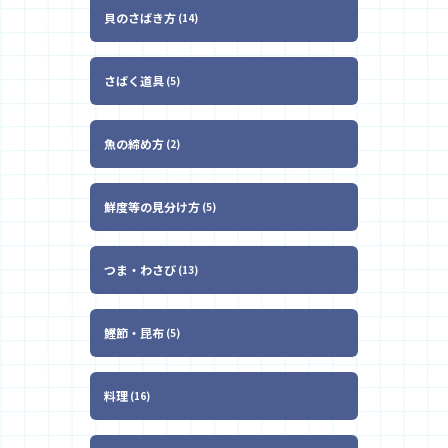
貝のさばき方
14
さばく道具
5
魚の締め方
2
鮮度等の見分け方
5
つま・わさび
13
鰹節・昆布
5
料理
16