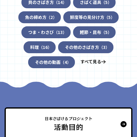
貝のさばき方
さばく道具
（14）
（5）
魚の締め方
鮮度等の見分け方
（2）
（5）
つま・わさび
鰹節・昆布
（13）
（5）
料理
その他のさばき方
（16）
（3）
すべて見る
その他の動画
（4）
日本さばけるプロジェクト
活動目的