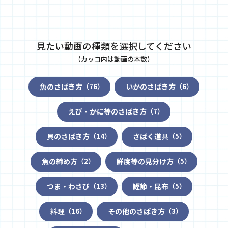
見たい動画の種類を選択してください
（カッコ内は動画の本数）
魚のさばき方
いかのさばき方
（76）
（6）
えび・かに等のさばき方
（7）
貝のさばき方
さばく道具
（14）
（5）
魚の締め方
鮮度等の見分け方
（2）
（5）
つま・わさび
鰹節・昆布
（13）
（5）
料理
その他のさばき方
（16）
（3）