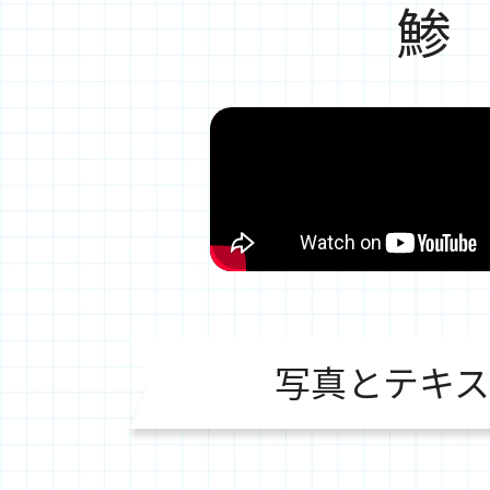
鯵
写真とテキス