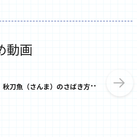
め動画
秋
刀魚（さんま）のさばき方：大名卸し