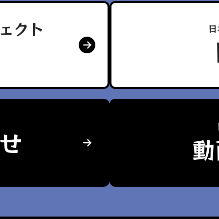
ェクト
日
せ
動