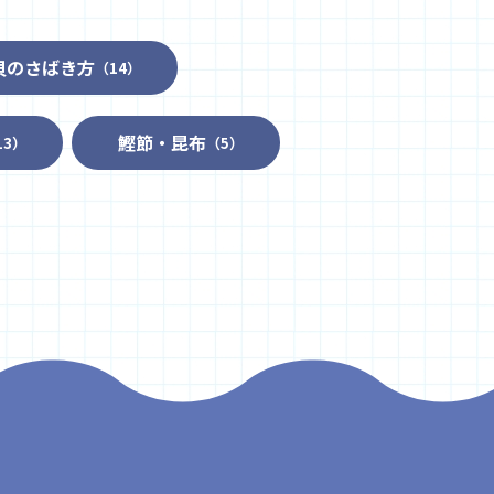
貝のさばき方
（14）
鰹節・昆布
13）
（5）