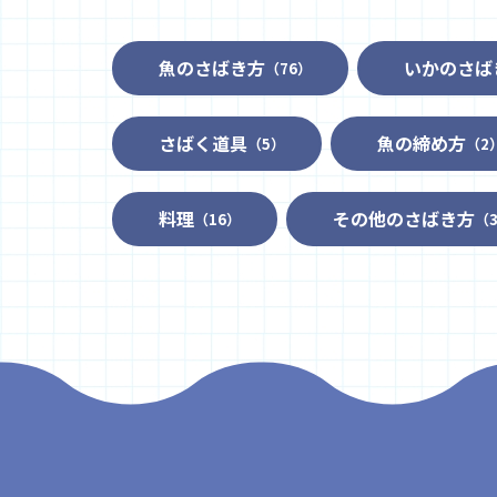
魚のさばき方
いかのさば
（76）
さばく道具
魚の締め方
（5）
（2
料理
その他のさばき方
（16）
（