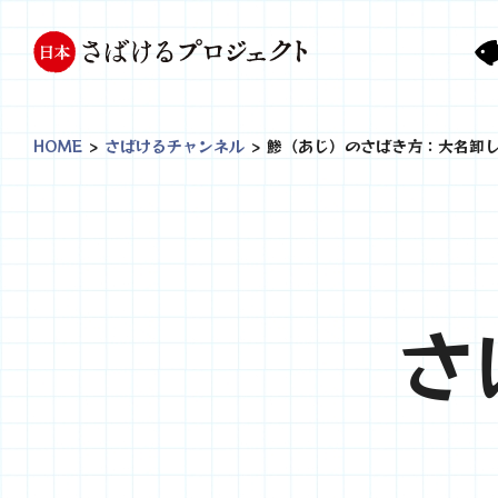
HOME
>
さばけるチャンネル
>
鯵（あじ）のさばき方：大名卸し- How 
さ