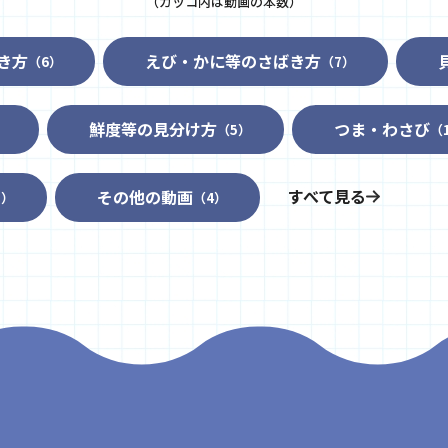
（カッコ内は動画の本数）
き方
えび・かに等のさばき方
（6）
（7）
鮮度等の見分け方
つま・わさび
）
（5）
（
すべて見る
その他の動画
3）
（4）