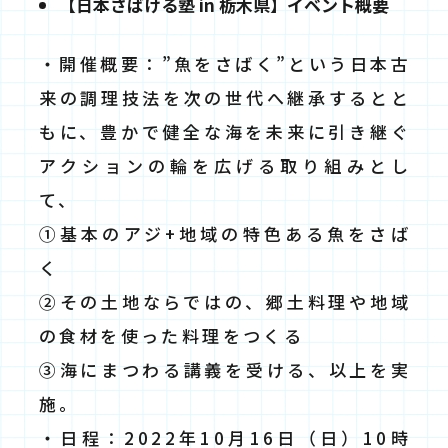
【日本さばける塾 in 栃木県】イベント概要
・開催概要：”魚をさばく”という日本古
来の調理技法を次の世代へ継承するとと
もに、豊かで健全な海を未来に引き継ぐ
アクションの輪を広げる取り組みとし
て、
①基本のアジ+地域の特色ある魚をさば
く
②その⼟地ならではの、郷⼟料理や地域
の食材を使った料理をつくる
③海にまつわる講義を受ける、以上を実
施。
・日程：2022年10月16日（日）10時