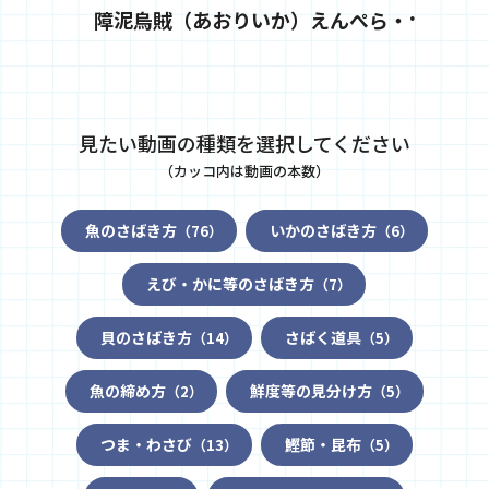
障
泥烏賊（あおりいか）えんぺら・下足のさばき方
天婦
見たい動画の種類を選択してください
（カッコ内は動画の本数）
魚のさばき方
いかのさばき方
（76）
（6）
えび・かに等のさばき方
（7）
貝のさばき方
さばく道具
（14）
（5）
魚の締め方
鮮度等の見分け方
（2）
（5）
つま・わさび
鰹節・昆布
（13）
（5）