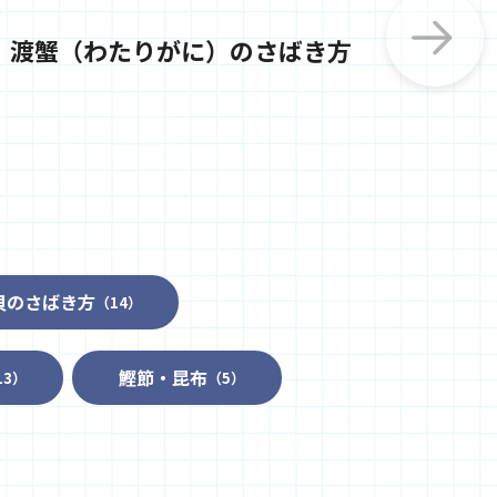
渡蟹（わたりがに）のさばき方
貝のさばき方
（14）
鰹節・昆布
13）
（5）