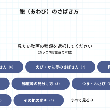
鮑（あわび）のさばき方
見たい動画の種類を選択してください
（カッコ内は動画の本数）
き方
えび・かに等のさばき方
（6）
（7）
鮮度等の見分け方
つま・わさび
）
（5）
（
すべて見る
その他の動画
3）
（4）