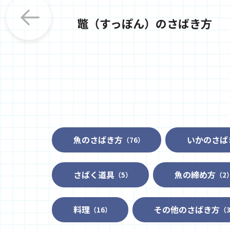
鼈（すっぽん）のさばき方
魚のさばき方
いかのさば
（76）
さばく道具
魚の締め方
（5）
（2
料理
その他のさばき方
（16）
（