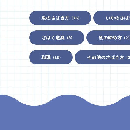
魚のさばき方
いかのさば
（76）
さばく道具
魚の締め方
（5）
（2
料理
その他のさばき方
（16）
（