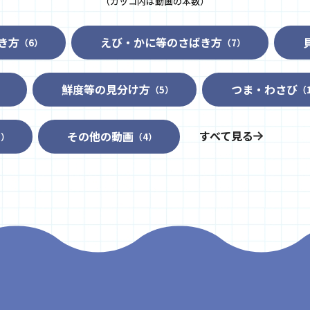
（カッコ内は動画の本数）
き方
えび・かに等のさばき方
（6）
（7）
鮮度等の見分け方
つま・わさび
）
（5）
（
すべて見る
その他の動画
3）
（4）