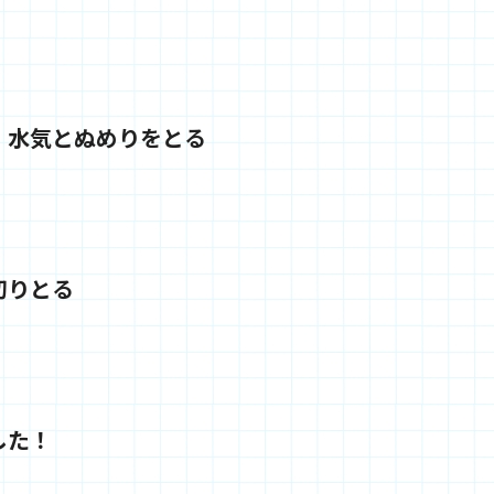
、水気とぬめりをとる
切りとる
した！