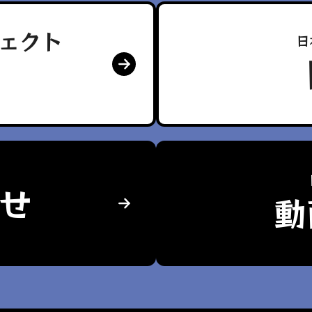
ェクト
日
せ
動