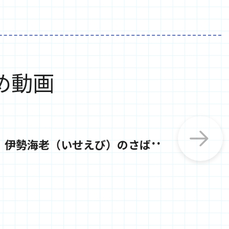
め動画
伊
勢海老（いせえび）のさばき方