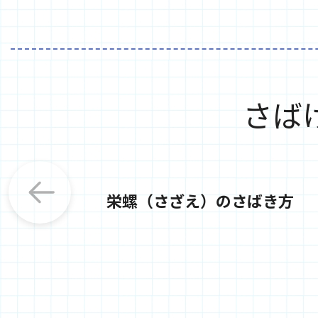
さば
栄螺（さざえ）のさばき方