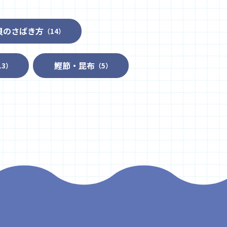
貝のさばき方
（14）
鰹節・昆布
13）
（5）