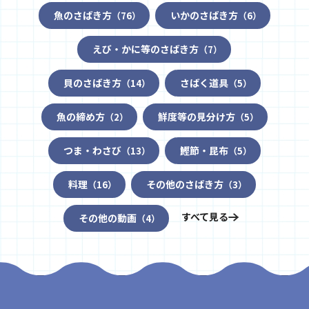
魚のさばき方
いかのさばき方
（76）
（6）
えび・かに等のさばき方
（7）
貝のさばき方
さばく道具
（14）
（5）
魚の締め方
鮮度等の見分け方
（2）
（5）
つま・わさび
鰹節・昆布
（13）
（5）
料理
その他のさばき方
（16）
（3）
すべて見る
その他の動画
（4）