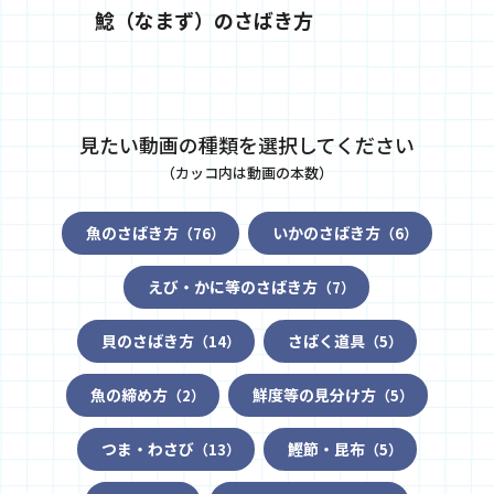
鯰（なまず）のさばき方
刺し
見たい動画の種類を選択してください
（カッコ内は動画の本数）
魚のさばき方
いかのさばき方
（76）
（6）
えび・かに等のさばき方
（7）
貝のさばき方
さばく道具
（14）
（5）
魚の締め方
鮮度等の見分け方
（2）
（5）
つま・わさび
鰹節・昆布
（13）
（5）