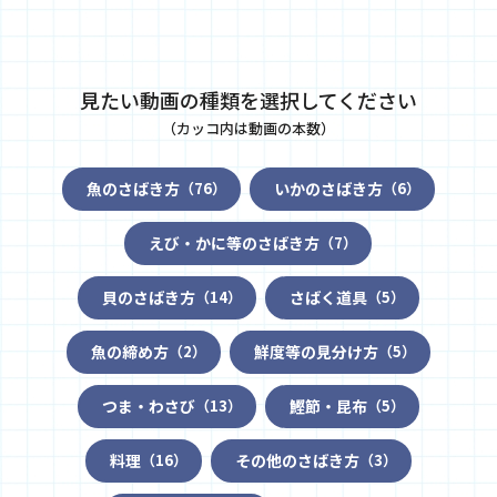
見たい動画の種類を選択してください
（カッコ内は動画の本数）
魚のさばき方
いかのさばき方
（76）
（6）
えび・かに等のさばき方
（7）
貝のさばき方
さばく道具
（14）
（5）
魚の締め方
鮮度等の見分け方
（2）
（5）
つま・わさび
鰹節・昆布
（13）
（5）
料理
その他のさばき方
（16）
（3）