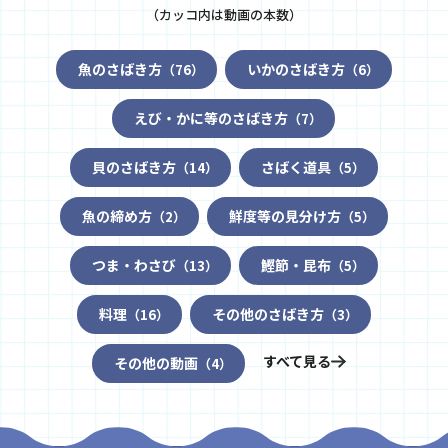
（カッコ内は動画の本数）
魚のさばき方
いかのさばき方
（76）
（6）
えび・かに等のさばき方
（7）
貝のさばき方
さばく道具
（14）
（5）
魚の締め方
鮮度等の見分け方
（2）
（5）
つま・わさび
鰹節・昆布
（13）
（5）
料理
その他のさばき方
（16）
（3）
すべて見る
その他の動画
（4）