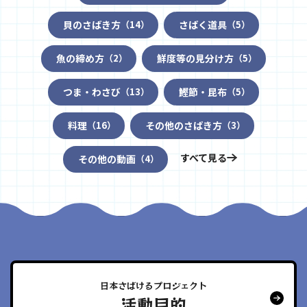
貝のさばき方
さばく道具
（14）
（5）
魚の締め方
鮮度等の見分け方
（2）
（5）
つま・わさび
鰹節・昆布
（13）
（5）
料理
その他のさばき方
（16）
（3）
すべて見る
その他の動画
（4）
日本さばけるプロジェクト
活動目的